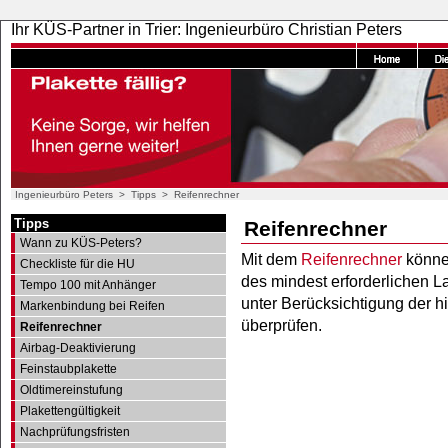
Ihr KÜS-Partner in Trier: Ingenieurbüro Christian Peters
Ingenieurbüro Peters
>
Tipps
>
Reifenrechner
Tipps
Reifenrechner
Wann zu KÜS-Peters?
Mit dem
Reifenrechner
könne
Checkliste für die HU
des mindest erforderlichen 
Tempo 100 mit Anhänger
unter Berücksichtigung der 
Markenbindung bei Reifen
überprüfen.
Reifenrechner
Airbag-Deaktivierung
Feinstaubplakette
Oldtimereinstufung
Plakettengültigkeit
Nachprüfungsfristen